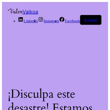
Vaikoa
Acceder
LinkedIn
Instagram
Facebook
¡Disculpa este
desastre! Estamos